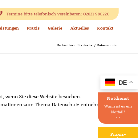
Termine bitte telefonisch vereinbaren: 02821 980220
eistungen
Praxis
Galerie
Aktuelles
Kontakt
Du bist hier:
Startseite
/
Datenschutz
DE
t, wenn Sie diese Website besuchen.
Notdienst
Informationen zum Thema Datenschutz entnehmen Sie
Wann ist es ein
Notfall?
⟩
Praxis-