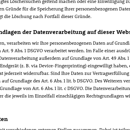
htigtes Löschersuchen geltend machen oder eine Einwilligung 
igen Gründe für die Speicherung Ihrer personenbezogenen Daten
t die Löschung nach Fortfall dieser Gründe.
dlagen der Datenverarbeitung auf dieser Web
en, verarbeiten wir Ihre personenbezogenen Daten auf Grundlage
 Art. 9 Abs. 1 DSGVO verarbeitet werden. Im Falle einer ausdr
 Datenverarbeitung außerdem auf Grundlage von Art. 49 Abs. 1 
Endgerät (z. B. via Device-Fingerprinting) eingewilligt haben, 
t jederzeit widerrufbar. Sind Ihre Daten zur Vertragserfüllun
uf Grundlage des Art. 6 Abs. 1 lit. b DSGVO. Des Weiteren vera
f Grundlage von Art. 6 Abs. 1 lit. c DSGVO. Die Datenverarbeit
Über die jeweils im Einzelfall einschlägigen Rechtsgrundlagen 
ten
mit verschiedenen externen Stellen zusammen. Dabei ist teilw