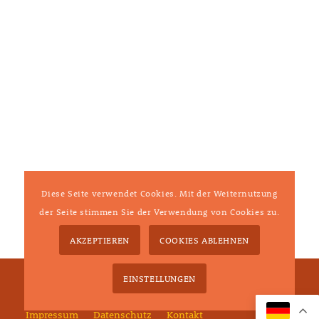
Diese Seite verwendet Cookies. Mit der Weiternutzung
der Seite stimmen Sie der Verwendung von Cookies zu.
AKZEPTIEREN
COOKIES ABLEHNEN
© Copyright - Tierärztliche Gemeinschaftspraxis Dr.
EINSTELLUNGEN
Andreas Ehrlich-Hauck / Dr. Stefan Hauck GbR
Impressum
Datenschutz
Kontakt